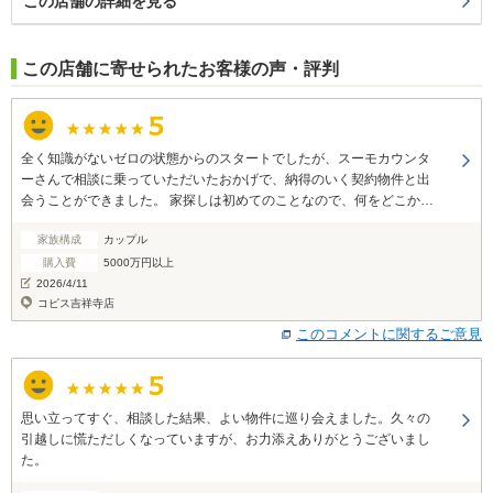
この店舗の詳細を見る
この店舗に寄せられたお客様の声・評判
全く知識がないゼロの状態からのスタートでしたが、スーモカウンタ
ーさんで相談に乗っていただいたおかげで、納得のいく契約物件と出
会うことができました。 家探しは初めてのことなので、何をどこか
ら、どのような切り口でスタートすればよいか分からず困っていまし
家族構成
カップル
たが、自分たちの要望を丁寧に整理してくださったことで、迷いなく
進めることができました。 また、見学の予約からキャンセルの手続き
購入費
5000万円以上
まで迅速に代行していただけたのも、非常に助かったポイントです。
2026/4/11
プロの視点による物件比較や手厚いサポートに、心から感謝していま
コピス吉祥寺店
す。
このコメントに関するご意見
思い立ってすぐ、相談した結果、よい物件に巡り会えました。久々の
引越しに慌ただしくなっていますが、お力添えありがとうございまし
た。