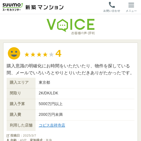
購入意識の明確化にお時間をいただいたり、物件を探している
間、メールでいろいろとやりとりいただきありがたかったです。
購入エリア
東京都
間取り
2K/DK/LDK
購入予算
5000万円以上
購入費
2000万円未満
利用した店舗
コピス吉祥寺店
投稿日
：
2025/3/7
年齢
：40代
家族構成
：単身