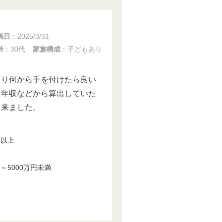
稿日
：
2025/3/31
齢
：30代
家族構成
：子どもあり
たり何から手を付けたら良い
、年収などから算出していた
出来ました。
円以上
円～5000万円未満