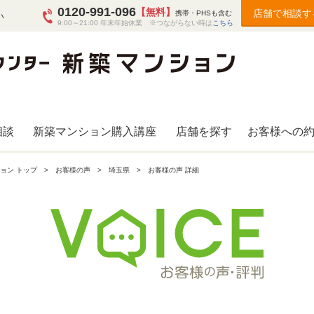
0120-991-096
【無料】
店舗で相談す
携帯・PHSも含む
い
9:00～21:00 年末年始休業 ※つながらない時は
こちら
相談
新築マンション購入講座
店舗を探す
お客様への
ョン トップ
お客様の声
埼玉県
お客様の声 詳細