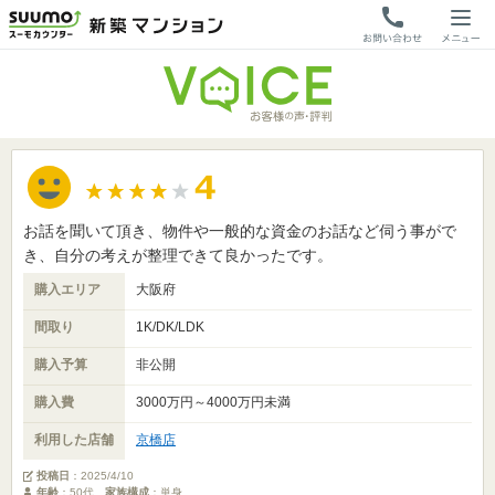
お話を聞いて頂き、物件や一般的な資金のお話など伺う事がで
き、自分の考えが整理できて良かったです。
購入エリア
大阪府
間取り
1K/DK/LDK
購入予算
非公開
購入費
3000万円～4000万円未満
利用した店舗
京橋店
投稿日
：
2025/4/10
年齢
：50代
家族構成
：単身