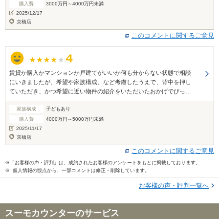
購入費
3000万円～4000万円未満
2025/12/17
京橋店
このコメントに関するご意見
賃貸か購入かマンションか戸建てがいいか何も分からない状態で相談
にいきましたが、希望や家族構成、など考慮したうえで、背中を押し
ていただき、かつ希望に近い物件の紹介をいただいたおかげでびっく
りるほど早く決断することができました。
家族構成
子どもあり
購入費
4000万円～5000万円未満
2025/11/17
京橋店
このコメントに関するご意見
※「お客様の声・評判」は、成約されたお客様のアンケートをもとに掲載しております。
※ 個人情報の観点から、一部コメントは修正・削除しています。
お客様の声・評判一覧へ
スーモカウンターのサービス