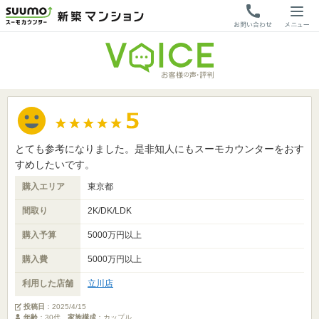
とても参考になりました。是非知人にもスーモカウンターをおす
すめしたいです。
購入エリア
東京都
間取り
2K/DK/LDK
購入予算
5000万円以上
購入費
5000万円以上
利用した店舗
立川店
投稿日
：
2025/4/15
年齢
：30代
家族構成
：カップル