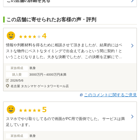
この店舗の詳細を見る
この店舗に寄せられたお客様の声・評判
情報や判断材料を得るために相談させて頂きましたが、結果的にはベ
ストな物件にベストなタイミングで出会えてあっという間に契約！と
いうことになりました。大きな決断でしたが、この決断を正解にでき
るようにこれから頑張ります。心強いサポートありがとうございまし
家族構成
単身
た！
購入費
3000万円～4000万円未満
2026/5/6
名古屋 タカシマヤ ゲートタワーモール店
このコメントに関するご意見
スマホでやり取りしてるので画面がPC用で面倒でした。 サービスは満
足しています。
家族構成
単身