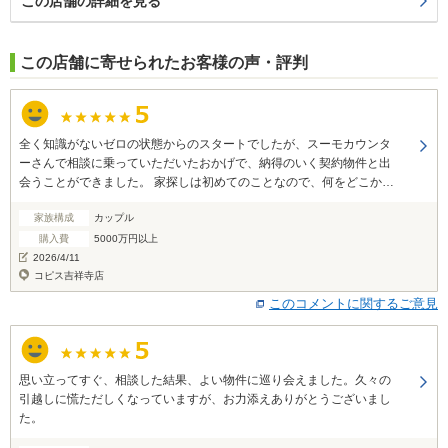
この店舗の詳細を見る
この店舗に寄せられたお客様の声・評判
全く知識がないゼロの状態からのスタートでしたが、スーモカウンタ
ーさんで相談に乗っていただいたおかげで、納得のいく契約物件と出
会うことができました。 家探しは初めてのことなので、何をどこか
ら、どのような切り口でスタートすればよいか分からず困っていまし
家族構成
カップル
たが、自分たちの要望を丁寧に整理してくださったことで、迷いなく
進めることができました。 また、見学の予約からキャンセルの手続き
購入費
5000万円以上
まで迅速に代行していただけたのも、非常に助かったポイントです。
2026/4/11
プロの視点による物件比較や手厚いサポートに、心から感謝していま
コピス吉祥寺店
す。
このコメントに関するご意見
思い立ってすぐ、相談した結果、よい物件に巡り会えました。久々の
引越しに慌ただしくなっていますが、お力添えありがとうございまし
た。