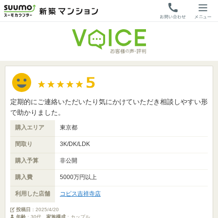
定期的にご連絡いただいたり気にかけていただき相談しやすい形
で助かりました。
購入エリア
東京都
間取り
3K/DK/LDK
購入予算
非公開
購入費
5000万円以上
利用した店舗
コピス吉祥寺店
投稿日
：
2025/4/20
年齢
：30代
家族構成
：カップル