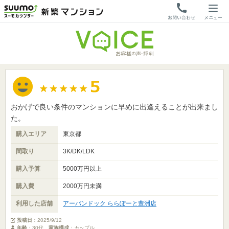
おかげで良い条件のマンションに早めに出逢えることが出来まし
た。
購入エリア
東京都
間取り
3K/DK/LDK
購入予算
5000万円以上
購入費
2000万円未満
利用した店舗
アーバンドック ららぽーと豊洲店
投稿日
：
2025/9/12
年齢
：30代
家族構成
：カップル