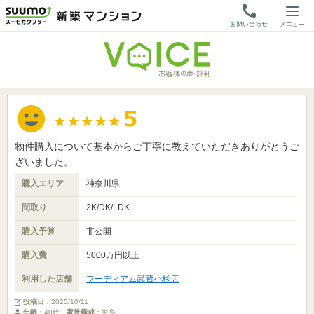
物件購入について基本からご丁寧に教えていただきありがとうご
ざいました。
購入エリア
神奈川県
間取り
2K/DK/LDK
購入予算
非公開
購入費
5000万円以上
利用した店舗
フーディアム武蔵小杉店
投稿日
：
2025/10/11
年齢
：40代
家族構成
：単身