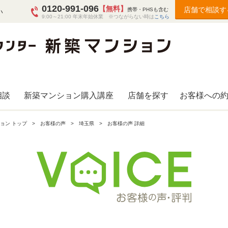
0120-991-096
【無料】
店舗で相談す
携帯・PHSも含む
い
9:00～21:00 年末年始休業 ※つながらない時は
こちら
相談
新築マンション購入講座
店舗を探す
お客様への
ョン トップ
お客様の声
埼玉県
お客様の声 詳細