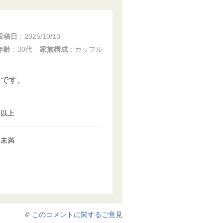
投稿日
：
2025/10/13
年齢
：30代
家族構成
：カップル
たです。
円以上
円未満
このコメントに関するご意見