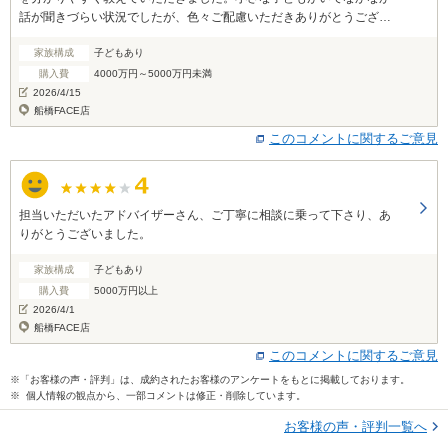
話が聞きづらい状況でしたが、色々ご配慮いただきありがとうござい
ました。物件のご担当者様とスムーズに交渉ができたのはこちらでご
家族構成
子どもあり
相談させていただいたからだと思います。改めてありがとうございま
した！
購入費
4000万円～5000万円未満
2026/4/15
船橋FACE店
このコメントに関するご意見
担当いただいたアドバイザーさん、ご丁寧に相談に乗って下さり、あ
りがとうございました。
家族構成
子どもあり
購入費
5000万円以上
2026/4/1
船橋FACE店
このコメントに関するご意見
※「お客様の声・評判」は、成約されたお客様のアンケートをもとに掲載しております。
※ 個人情報の観点から、一部コメントは修正・削除しています。
お客様の声・評判一覧へ