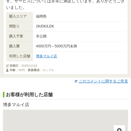
す。サービスについては非常に満足しています。ありがとうござ
いました。
購入エリア
福岡県
間取り
2K/DK/LDK
購入予算
非公開
購入費
4000万円～5000万円未満
利用した店舗
博多マルイ店
投稿日
：
2025/12/18
年齢
：50代
家族構成
：カップル
このコメントに関するご意見
お客様が利用した店舗
博多マルイ店