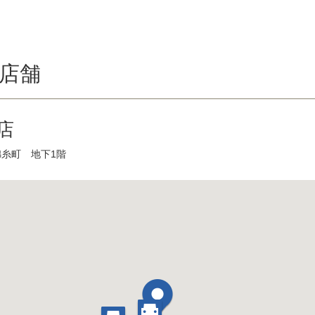
店舗
店
錦糸町 地下1階