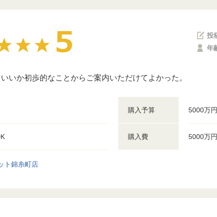
投
年
らいいか初歩的なことからご案内いただけてよかった。
購入予算
5000万
DK
購入費
5000万
ット錦糸町店