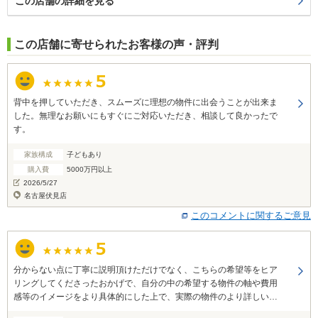
この店舗の詳細を見る
この店舗に寄せられたお客様の声・評判
背中を押していただき、スムーズに理想の物件に出会うことが出来ま
した。無理なお願いにもすぐにご対応いただき、相談して良かったで
す。
家族構成
子どもあり
購入費
5000万円以上
2026/5/27
名古屋伏見店
このコメントに関するご意見
分からない点に丁寧に説明頂けただけでなく、こちらの希望等をヒア
リングしてくださったおかげで、自分の中の希望する物件の軸や費用
感等のイメージをより具体的にした上で、実際の物件のより詳しい話
を聞きにいくことができたため、その後の検討にとても役に立ちまし