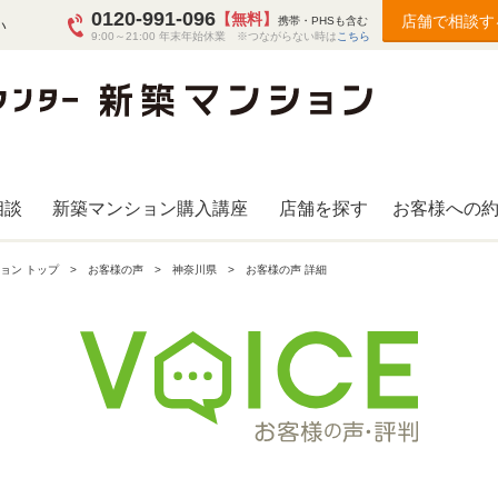
0120-991-096
【無料】
店舗で相談す
携帯・PHSも含む
い
9:00～21:00 年末年始休業 ※つながらない時は
こちら
相談
新築マンション購入講座
店舗を探す
お客様への
ョン トップ
お客様の声
神奈川県
お客様の声 詳細