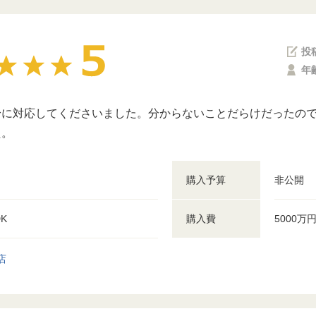
投
年
身に対応してくださいました。分からないことだらけだったの
た。
購入予算
非公開
DK
購入費
5000万
店