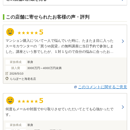
この店舗に寄せられたお客様の声・評判
マンション購入について一人で悩んでいた時に、たまたま目に入った
スーモカウンターの「買うvs賃貸」の無料講座に当日予約で参加しま
した。講座という形でしたが、１対１なので自分の悩みに合ったお話
をしてもらえたこと、質問に丁寧に答えていただけたことで不安が解
家族構成
単身
消されました。 また自分に合った新築マンションを紹介していただけ
るだけでなく、見学予約や、見学後の相談にも乗っていただけたこと
購入費
3000万円～4000万円未満
でマンション探しの負担も軽減されました。 無料でここまでしていた
2026/5/10
だけたのは驚きです。 まさか自分が新築マンションを買えるとは思っ
ららぽーと海老名店
ていなかったので、担当の方には本当に感謝しています。 私のように
このコメントに関するご意見
一人でマンション購入を悩んでいる人にぜひ利用してもらいたいサー
ビスだと思いました。
何度もメールや対面でやり取りさせていただいてとても心強かったで
す。
家族構成
単身