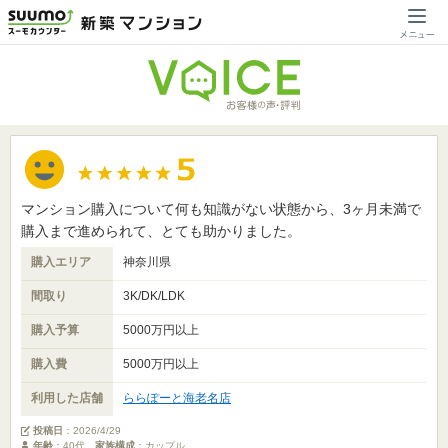
マンション購入について何も知識がない状態から、3ヶ月未満で
購入まで進められて、とても助かりました。
購入エリア
神奈川県
間取り
3K/DK/LDK
購入予算
5000万円以上
購入費
5000万円以上
利用した店舗
ららぽーと海老名店
投稿日
：
2026/4/29
年齢
：40代
家族構成
：カップル