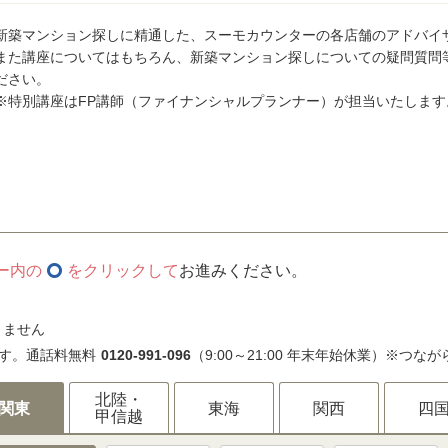
新築マンション探しに精通した、スーモカウンターの各店舗のアドバイ
また講座についてはもちろん、新築マンション探しについての疑問質問
ださい。
※特別講座はFP講師（ファイナンシャルプランナー）が担当いたします
ー内の
をクリックして
お進みください。
きません
す。通話料無料
0120-991-096
（9:00～21:00 年末年始休業）※つな
北陸・
関東
東海
関西
四
甲信越