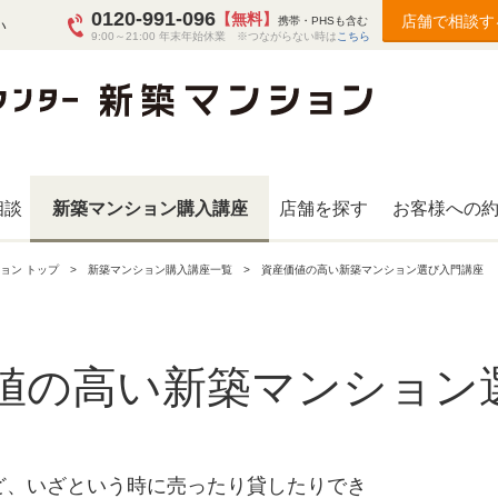
0120-991-096
【無料】
店舗で相談す
携帯・PHSも含む
い
9:00～21:00 年末年始休業 ※つながらない時は
こちら
相談
新築マンション購入講座
店舗を探す
お客様への
ョン トップ
新築マンション購入講座一覧
資産価値の高い新築マンション選び入門講座
値の高い新築マンション
ど、いざという時に売ったり貸したりでき