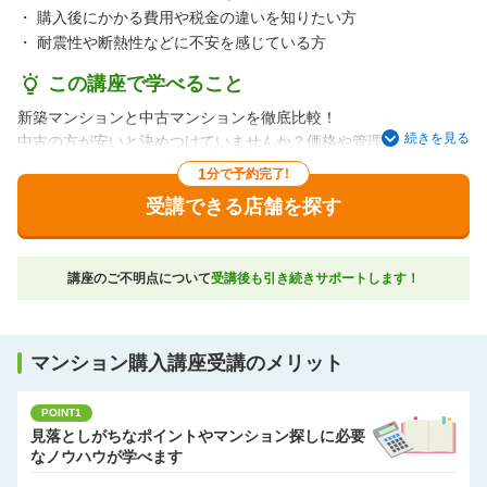
・
購入後にかかる費用や税金の違いを知りたい方
・
耐震性や断熱性などに不安を感じている方
この講座で学べること
新築マンションと中古マンションを徹底比較！
続きを見る
中古の方が安いと決めつけていませんか？価格や管理費など諸費
用、保証・制度、設備・間取りプランなどメリットデメリットを
1
分で予約完了!
比較して、自分たちのライフプランに合わせた選択を考えていく
受講できる店舗を探す
講座です。マンション購入を検討したいけど、新築と中古どちら
が自分に合っているかわからない。マンション選びの判断に悩ん
でいる方必見です！
講座のご不明点について
受講後も引き続きサポートします！
マンション購入講座受講のメリット
POINT1
見落としがちなポイントやマンション探しに必要
なノウハウが学べます