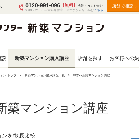
0120-991-096
【無料】
店舗で相談す
携帯・PHSも含む
い
9:00～21:00 年末年始休業 ※つながらない時は
こちら
相談
新築マンション購入講座
店舗を探す
お客様への
ョン トップ
新築マンション購入講座一覧
中古vs新築マンション講座
s新築マンション講座
ョンを徹底比較！