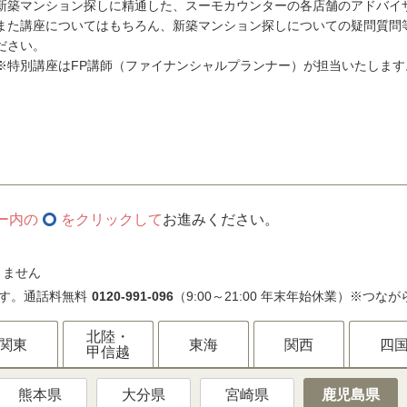
新築マンション探しに精通した、スーモカウンターの各店舗のアドバイ
また講座についてはもちろん、新築マンション探しについての疑問質問
ださい。
※特別講座はFP講師（ファイナンシャルプランナー）が担当いたします
ー内の
をクリックして
お進みください。
きません
す。通話料無料
0120-991-096
（9:00～21:00 年末年始休業）※つな
北陸・
関東
東海
関西
四
甲信越
熊本県
大分県
宮崎県
鹿児島県