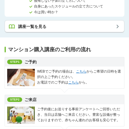
後悔しない予算の立て方について
自身にあったスケジュールの立て方について
今は買い時か？
講座一覧を見る
マンション購入講座のご利用の流れ
ご予約
STEP1
WEBでご予約の場合は、
こちら
からご希望の日時を選
択の上ご予約ください。
お電話でのご予約は
こちら
から。
ご来店
STEP2
ご予約後にお送りする事前アンケートへご回答いただ
き、当日は店舗へご来店ください。豊富な設備が整っ
ておりますので、赤ちゃん連れのお客様も安心です。