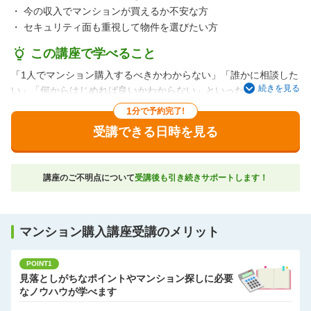
・
今の収入でマンションが買えるか不安な方
・
セキュリティ面も重視して物件を選びたい方
この講座で学べること
「1人でマンション購入するべきかわからない」「誰かに相談した
続きを見る
い」「何からはじめれば良いかわからない」といった漠然とした
不安にお応えして、単身者が新築マンション購入を検討する際の
1
分で予約完了!
ポイントをお伝えしながら、資金シミュレーションなども行って
受講できる日時を見る
いく講座です。
これから将来のお住まい探しをスタートされる方にオススメで
す。
講座のご不明点について
受講後も引き続きサポートします！
ご希望があれば要望に合う物件のご紹介もお手伝いします。
マンション購入講座受講のメリット
POINT1
見落としがちなポイントやマンション探しに必要
なノウハウが学べます