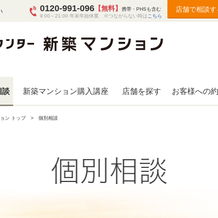
0120-991-096
【無料】
店舗で相談す
携帯・PHSも含む
い
9:00～21:00 年末年始休業 ※つながらない時は
こちら
相談
新築マンション購入講座
店舗を探す
お客様への
ョン トップ
個別相談