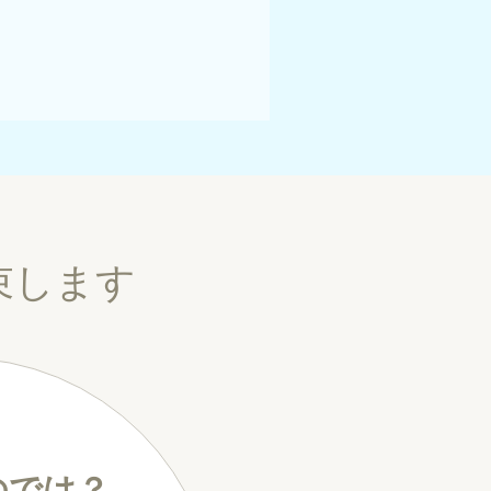
束します
のでは？