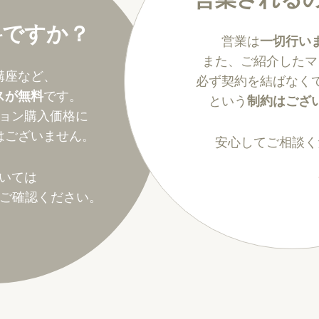
料ですか？
営業は
一切行い
また、ご紹介したマ
講座など、
必ず契約を結ばなく
スが無料
です。
という
制約はござ
ョン購入価格に
はございません。
安心してご相談く
いては
ご確認ください。