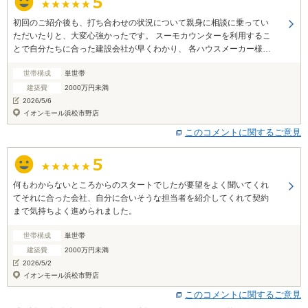
初回のご紹介後も、打ち合わせの状況について親身に相談に乗ってい
ただいたりと、大変心強かったです。 スーモカウンターを利用するこ
とで自分たちに合った建設会社が早くわかり、 各ハウスメーカー様と
打ち合わせができたことで最短で住宅購入することができたのではな
世帯構成
単世帯
いかと思っています。 大変感謝しております。 本当にありがとうござ
いました。
建築費
2000万円未満
2026/5/6
イオンモール浜松市野店
このコメントに関するご意見
何もわからないところからのスタートでしたが要望をよく聞いてくれ
てそれに合った会社、自分に合いそうな担当者を紹介してくれて契約
まで気持ちよく進められました。
世帯構成
単世帯
建築費
2000万円未満
2026/5/2
イオンモール浜松市野店
このコメントに関するご意見