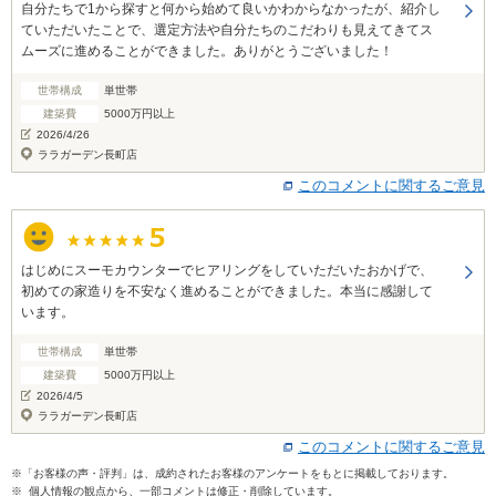
自分たちで1から探すと何から始めて良いかわからなかったが、紹介し
ていただいたことで、選定方法や自分たちのこだわりも見えてきてス
ムーズに進めることができました。ありがとうございました！
世帯構成
単世帯
建築費
5000万円以上
2026/4/26
ララガーデン長町店
このコメントに関するご意見
はじめにスーモカウンターでヒアリングをしていただいたおかげで、
初めての家造りを不安なく進めることができました。本当に感謝して
います。
世帯構成
単世帯
建築費
5000万円以上
2026/4/5
ララガーデン長町店
このコメントに関するご意見
※「お客様の声・評判」は、成約されたお客様のアンケートをもとに掲載しております。
※ 個人情報の観点から、一部コメントは修正・削除しています。