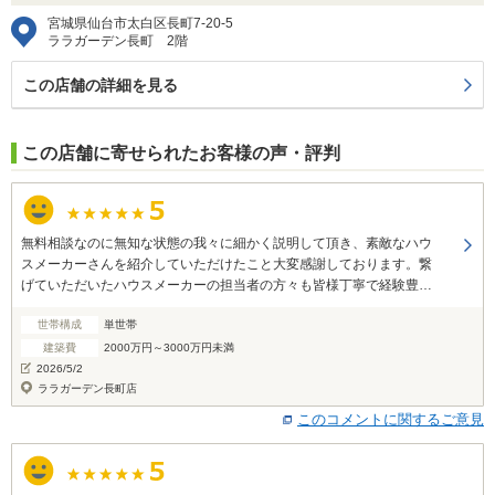
宮城県仙台市太白区長町7-20-5
ララガーデン長町 2階
この店舗の詳細を見る
この店舗に寄せられたお客様の声・評判
無料相談なのに無知な状態の我々に細かく説明して頂き、素敵なハウ
スメーカーさんを紹介していただけたこと大変感謝しております。繋
げていただいたハウスメーカーの担当者の方々も皆様丁寧で経験豊富
なため安心して相談できました。 大変感謝しております。ありがとう
世帯構成
単世帯
ございました。
建築費
2000万円～3000万円未満
2026/5/2
ララガーデン長町店
このコメントに関するご意見