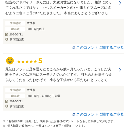
担当のアドバイザーさんには、大変お世話になりました。 相談にのっ
てくれるだけではなく、ハウスメーカーとのやり取りがスムーズに進
むように色々ご尽力いただきました。 本当にありがとうございまし
た。 知人・友人が住宅購入を検討していたら、スーモカウンターの利
世帯構成
単世帯
用を勧めたいと思いました。
建築費
5000万円以上
2026/3/31
新宿西口店
このコメントに関するご意見
最初はフラッと足を運んだところから数ヶ月たったいま、こうした決
断をできたのは本当にスーモさんのおかげです。 打ち合わせ場所も提
供してくださったおかげで、小さな子供がいる私たちにとってとても
助かりました！ 本当にありがとうございました！！！
世帯構成
単世帯
建築費
3000万円～4000万円未満
2026/3/21
新宿西口店
このコメントに関するご意見
※「お客様の声・評判」は、成約されたお客様のアンケートをもとに掲載しております。
※ 個人情報の観点から、一部コメントは修正・削除しています。