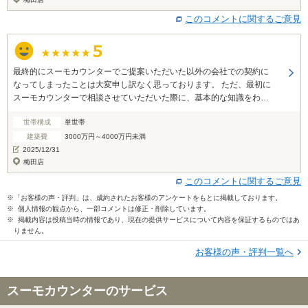
このコメントに関するご意見
最終的にスーモカウンターでご提案いただいた以外の会社での契約に
なってしまったことは大変申し訳なく思っております。 ただ、最初に
スーモカウンターで相談させていただいた際に、基本的な知識をわか
りやすく教えていただき、その後の面談や電話での相談でも丁寧に各
世帯構成
単世帯
社の特徴や比較したときの違い、迷っているポイントの整理など、親
身にご対応いただいて大変ありがたかったです。 最初の何も知識のな
建築費
3000万円～4000万円未満
い状態でスーモカウンターを利用しましたが、本当に助かりました。
2025/12/31
ありがとうございました。
梅田店
このコメントに関するご意見
※「お客様の声・評判」は、成約されたお客様のアンケートをもとに掲載しております。
※ 個人情報の観点から、一部コメントは修正・削除しています。
※ 掲載内容は投稿当時の情報であり、現在の提供サービスについて内容を保証するものではあ
りません。
お客様の声・評判一覧へ
スーモカウンターのサービス