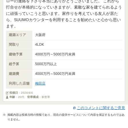
ローの連絡を下さり本当にありがとうございました。 これから
打合せが本格的になっていきますが、素敵な家を建てられるよう
に頑張っていこうと思います。家作りを考えている友人が居た
ら、SUUMOカウンターを利用することを勧めたいと心から思い
ます。
建築エリア
大阪府
間取り
4LDK
建物予算
4000万円～5000万円未満
総予算
5000万円以上
建築費
4000万円～5000万円未満
利用した店舗
梅田店
投稿日
：
2024/4/4
年齢
：20代
世帯構成
：単世帯
このコメントに関するご意見
※ 掲載内容は投稿当時の情報であり、現在の提供サービスについて内容を保証するものではあ
りません。