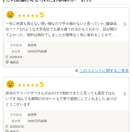
一生に何度も買えない買い物なので手が届かないと思っていた [建築会
社＊＊＊] のような大手会社でも家を建てれるかもとわかり、話が聞け
てよかった。契約は他社でしましたが後悔なく先に進めることがで
き、自分たちの世間の立ち位置や身の丈にあった生活を見つめ直す機
世帯構成
単世帯
会になりました。親身になってくださりありがとうございました。
建築費
2000万円未満
2026/4/4
梅田店
このコメントに関するご意見
担当のアドバイザーさんのおかげで契約できたと言っても過言ではな
いです 悩んでる期間のサポートも丁寧で親密にしてくれました ありが
とうございます
世帯構成
単世帯
建築費
2000万円未満
2026/2/10
梅田店