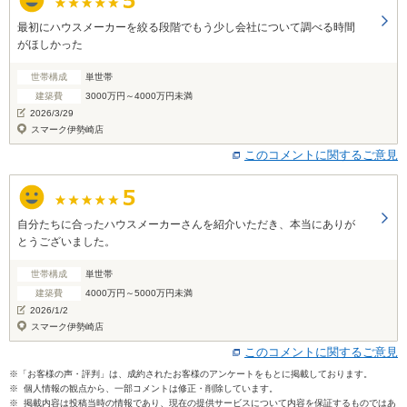
最初にハウスメーカーを絞る段階でもう少し会社について調べる時間
がほしかった
世帯構成
単世帯
建築費
3000万円～4000万円未満
2026/3/29
スマーク伊勢崎店
このコメントに関するご意見
自分たちに合ったハウスメーカーさんを紹介いただき、本当にありが
とうございました。
世帯構成
単世帯
建築費
4000万円～5000万円未満
2026/1/2
スマーク伊勢崎店
このコメントに関するご意見
※「お客様の声・評判」は、成約されたお客様のアンケートをもとに掲載しております。
※ 個人情報の観点から、一部コメントは修正・削除しています。
※ 掲載内容は投稿当時の情報であり、現在の提供サービスについて内容を保証するものではあ