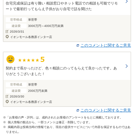
住宅完成保証は有り難い 相談窓口やネット電話での相談も可能でリモ
ートで最初行ってもらえ子供がおり自宅で話を聞けた
世帯構成
単世帯
建築費
3000万円～4000万円未満
2026/3/31
イオンモール各務原インター店
このコメントに関するご意見
契約まで長かったけど、色々相談にのってもらえて良かったです。あ
りがとうございました！
世帯構成
単世帯
建築費
2000万円未満
2026/3/30
イオンモール各務原インター店
このコメントに関するご意見
※「お客様の声・評判」は、成約されたお客様のアンケートをもとに掲載しております。
※ 個人情報の観点から、一部コメントは修正・削除しています。
※ 掲載内容は投稿当時の情報であり、現在の提供サービスについて内容を保証するものではあ
りません。