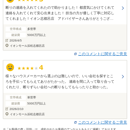
断りの連絡を入れてくれたので助かりました！ 都度気にかけてくれて
連絡を入れてくれて安心出来ました！ 担当の方が優しく丁寧に対応し
てくれました！イオン志都呂店 アドバイザーさんありがとうござい
ました！
世帯構成
多世帯
建築費
5000万円以上
2026/4/5
イオンモール浜松志都呂店
このコメントに関するご意見
様々なハウスメーカーから選ぶのは難しいので、いい会社を探すとこ
ろを手伝ってもらえてありがたかった。 連絡を間に入って取り合って
くれたり、断りずらい会社への断りをしてもらったりと助かった。
世帯構成
単世帯
建築費
5000万円以上
2026/2/10
イオンモール浜松志都呂店
このコメントに関するご意見
※「お客様の声・評判」は、成約されたお客様のアンケートをもとに掲載しております。