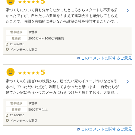
家づくりについて何も分からなかったところからスタートし不安も多
かったですが、自分たちの要望をふまえて建築会社を紹介してもらえ
たことで、時間を有効的に使いながら建築会社を検討することができ
ました。 親身に相談に乗ってもらい、周囲の人にもすすめたいと思え
世帯構成
単世帯
る対応をしていただきました。 無事に契約ができ、ホッとしていま
す。ありがとうございました。
建築費
2000万円～3000万円未満
2026/4/10
イオンモール大高店
このコメントに関するご意見
家づくりの知識ゼロの状態から、建てたい家のイメージ作りなどを引
き出していただいた点が、利用してよかったと思います。 自分たちが
建てたい家に合うハウスメーカに行きつけたと感じており、大変満足
しております。
世帯構成
単世帯
建築費
5000万円以上
2026/3/30
イオンモール大高店
このコメントに関するご意見