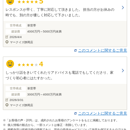
レスポンスが早く、丁寧に対応して頂きました。 担当の方がお休みの
時でも、別の方が優しく対応して下さいました。
世帯構成
単世帯
建築費
4000万円～5000万円未満
2026/4/4
マークイズ静岡店
このコメントに関するご意見
しっかり話をきいてくれたりアドバイスも電話でもしてくださり、家
づくり初心者にはたすかった。
世帯構成
単世帯
建築費
3000万円～4000万円未満
2026/3/31
マークイズ静岡店
このコメントに関するご意見
※「お客様の声・評判」は、成約されたお客様のアンケートをもとに掲載しております。
※ 個人情報の観点から、一部コメントは修正・削除しています。
※ 掲載内容は投稿当時の情報であり、現在の提供サービスについて内容を保証するものではあ