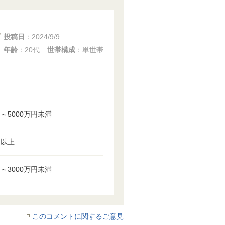
投稿日
：
2024/9/9
年齢
：20代
世帯構成
：単世帯
円～5000万円未満
円以上
円～3000万円未満
このコメントに関するご意見