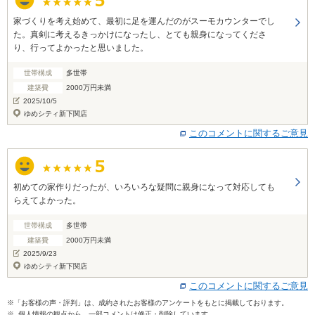
家づくりを考え始めて、最初に足を運んだのがスーモカウンターでし
た。真剣に考えるきっかけになったし、とても親身になってくださ
り、行ってよかったと思いました。
世帯構成
多世帯
建築費
2000万円未満
2025/10/5
ゆめシティ新下関店
このコメントに関するご意見
初めての家作りだったが、いろいろな疑問に親身になって対応しても
らえてよかった。
世帯構成
多世帯
建築費
2000万円未満
2025/9/23
ゆめシティ新下関店
このコメントに関するご意見
※「お客様の声・評判」は、成約されたお客様のアンケートをもとに掲載しております。
※ 個人情報の観点から、一部コメントは修正・削除しています。