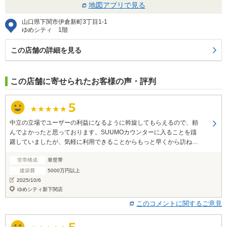
地図アプリで見る
山口県下関市伊倉新町3丁目1-1
ゆめシティ 1階
この店舗の詳細を見る
この店舗に寄せられたお客様の声・評判
中立の立場でユーザーの利益になるように斡旋してもらえるので、頼
んでよかったと思っております。SUUMOカウンターに入ることを躊
躇していましたが、気軽に利用できることからもっと早くから訪ねて
いても良かったかなと思いました。
世帯構成
単世帯
建築費
5000万円以上
2025/10/6
ゆめシティ新下関店
このコメントに関するご意見