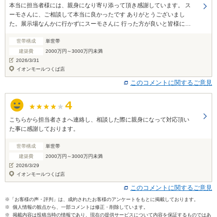
本当に担当者様には、親身になり寄り添って頂き感謝しています。 ス
ーモさんに、ご相談して本当に良かったです ありがとうございまし
た。展示場なんかに行かずにスーモさんに 行った方が良いと皆様に伝
えたいです。
世帯構成
単世帯
建築費
2000万円～3000万円未満
2026/3/31
イオンモールつくば店
このコメントに関するご意見
こちらから担当者さまへ連絡し、相談した際に親身になって対応頂い
た事に感謝しております。
世帯構成
単世帯
建築費
2000万円～3000万円未満
2026/3/29
イオンモールつくば店
このコメントに関するご意見
※「お客様の声・評判」は、成約されたお客様のアンケートをもとに掲載しております。
※ 個人情報の観点から、一部コメントは修正・削除しています。
※ 掲載内容は投稿当時の情報であり、現在の提供サービスについて内容を保証するものではあ