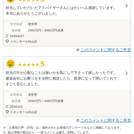
担当していただいたアドバイザーさんにはたいへん感謝しています。
本当にありがとうございました。
世帯構成
単世帯
建築費
2000万円～3000万円未満
2026/4/27
イオンモール白山店
このコメントに関するご意見
担当の方が心配なことは無いかを気にして下さって嬉しかったです。
建築会社にお断りをする時に相談したら、親身になって聞いてくれて
すごく安心しました。
世帯構成
単世帯
建築費
2000万円～3000万円未満
2026/2/3
イオンモール白山店
このコメントに関するご意見
※「お客様の声・評判」は、成約されたお客様のアンケートをもとに掲載しております。
※ 個人情報の観点から、一部コメントは修正・削除しています。