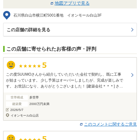
地図アプリで見る
石川県白山市横江町5001番地 イオンモール白山3F
この店舗の詳細を見る
この店舗に寄せられたお客様の声・評判
この度SUUMOさんから紹介していただいた会社で契約し、既に工事
が始まっています。 少し予算はオーバーしましたが、完成が楽しみで
す。 お世話になり、ありがとうございました！ [建築会社＊＊＊] さん
の看板は見ていたものの、何の会社か知らなくて… 今回ご縁があり、
世帯構成
多世帯
本当に良かったです。
建築費
2000万円未満
2026/5/7
イオンモール白山店
このコメントに関するご意見