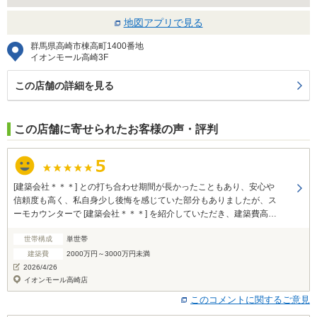
地図アプリで見る
群馬県高崎市棟高町1400番地
イオンモール高崎3F
この店舗の詳細を見る
この店舗に寄せられたお客様の声・評判
[建築会社＊＊＊] との打ち合わせ期間が長かったこともあり、安心や
信頼度も高く、私自身少し後悔を感じていた部分もありましたが、ス
ーモカウンターで [建築会社＊＊＊] を紹介していただき、建築費高騰
の中納得のいくメーカーと契約できてよかったと思っています。あり
世帯構成
単世帯
がとうございました。
建築費
2000万円～3000万円未満
2026/4/26
イオンモール高崎店
このコメントに関するご意見