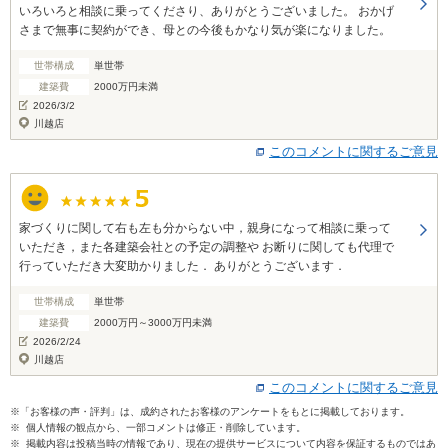
いろいろと相談に乗ってくださり、ありがとうございました。 おかげ
さまで無事に契約ができ、母との今後もかなり気が楽になりました。
世帯構成
単世帯
建築費
2000万円未満
2026/3/2
川越店
このコメントに関するご意見
家づくりに関して右も左も分からない中，親身になって相談に乗って
いただき，また各建築会社との予定の調整や お断りに関しても代理で
行っていただき大変助かりました． ありがとうございます．
世帯構成
単世帯
建築費
2000万円～3000万円未満
2026/2/24
川越店
このコメントに関するご意見
※「お客様の声・評判」は、成約されたお客様のアンケートをもとに掲載しております。
※ 個人情報の観点から、一部コメントは修正・削除しています。
※ 掲載内容は投稿当時の情報であり、現在の提供サービスについて内容を保証するものではあ