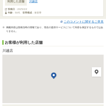
利用した店舗
川越店
投稿日
：
2025/2/2
年齢
：50代
世帯構成
：単世帯
このコメントに関するご意見
※ 掲載内容は投稿当時の情報であり、現在の提供サービスについて内容を保証するものではあ
りません。
お客様が利用した店舗
川越店