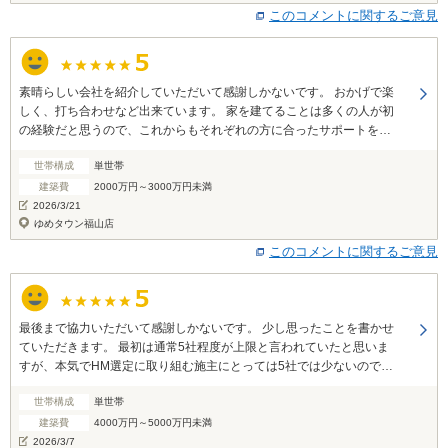
このコメントに関するご意見
素晴らしい会社を紹介していただいて感謝しかないです。 おかげで楽
しく、打ち合わせなど出来ています。 家を建てることは多くの人が初
の経験だと思うので、これからもそれぞれの方に合ったサポートをし
ていただければと思います。
世帯構成
単世帯
建築費
2000万円～3000万円未満
2026/3/21
ゆめタウン福山店
このコメントに関するご意見
最後まで協力いただいて感謝しかないです。 少し思ったことを書かせ
ていただきます。 最初は通常5社程度が上限と言われていたと思いま
すが、本気でHM選定に取り組む施主にとっては5社では少ないのでは
と感じました。 私は結果9社の話を聞きましたが、まだ話を聞いてみ
世帯構成
単世帯
たいなと思うHMが数社ありました。 人の余力やスケジュールは多種
多様なので、期日とスケジュールの幅によって人それぞれHM選定の上
建築費
4000万円～5000万円未満
限が異なるのではないかと思いました。
2026/3/7