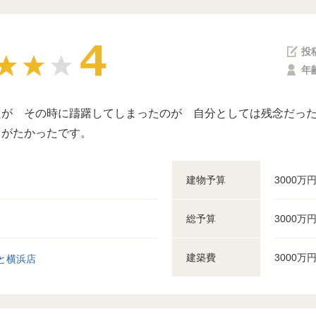
投
年
が その時に躊躇してしまったのが 自分としては残念だった
りがたかったです。
建物予算
3000万
総予算
3000万
建築費
3000万
と横浜店