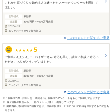
これから家づくりを始める人は迷ったらスーモカウンターを利用して
ほしい、
世帯構成
単世帯
建築費
3000万円～4000万円未満
2026/4/28
ニッケパークタウン加古川店
このコメントに関するご意見
ご担当いただいたアドバイザーさん 対応も早く、誠実に相談に対応い
ただき、ありがとうございました。
世帯構成
単世帯
建築費
3000万円～4000万円未満
2026/4/1
ニッケパークタウン加古川店
このコメントに関するご意見
※「お客様の声・評判」は、成約されたお客様のアンケートをもとに掲載しております。
※ 個人情報の観点から、一部コメントは修正・削除しています。
※ 掲載内容は投稿当時の情報であり、現在の提供サービスについて内容を保証するものではあ
りません。