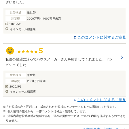
ざいました。
世帯構成
単世帯
建築費
3000万円～4000万円未満
2026/5/5
イオンモール橿原店
このコメントに関するご意見
私達の要望に沿ってハウスメーカーさんを紹介してくれました、ドン
ピシャでした！
世帯構成
単世帯
建築費
2000万円未満
2026/5/1
イオンモール橿原店
このコメントに関するご意見
※「お客様の声・評判」は、成約されたお客様のアンケートをもとに掲載しております。
※ 個人情報の観点から、一部コメントは修正・削除しています。
※ 掲載内容は投稿当時の情報であり、現在の提供サービスについて内容を保証するものではあ
りません。