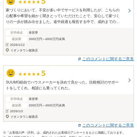
家づくりにおいて、不安が多い中でサービスを利用したが、こちらの
心配事や希望を細かく聞きとっていただけたことで、安心して家づく
りの一歩が踏み出せました。途中経過も報告する中で、成約までの見
通しをもたせてもらったり、中立な立場での応対をしていただけまし
世帯構成
単世帯
た。 お世話になりました。ありがとうございました。
建築費
3000万円～4000万円未満
2026/1/12
イオンタウン姫路店
このコメントに関するご意見
SUUMO経由でハウスメーカーを決めて良かった。比較検討のサポー
トをしてくれ、相談にも乗ってくれた。
世帯構成
単世帯
建築費
3000万円～4000万円未満
2026/1/3
イオンタウン姫路店
このコメントに関するご意見
※「お客様の声・評判」は、成約されたお客様のアンケートをもとに掲載しております。