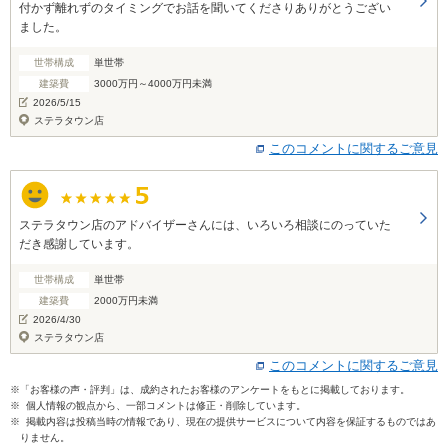
付かず離れずのタイミングでお話を聞いてくださりありがとうござい
ました。
世帯構成
単世帯
建築費
3000万円～4000万円未満
2026/5/15
ステラタウン店
このコメントに関するご意見
ステラタウン店のアドバイザーさんには、いろいろ相談にのっていた
だき感謝しています。
世帯構成
単世帯
建築費
2000万円未満
2026/4/30
ステラタウン店
このコメントに関するご意見
※「お客様の声・評判」は、成約されたお客様のアンケートをもとに掲載しております。
※ 個人情報の観点から、一部コメントは修正・削除しています。
※ 掲載内容は投稿当時の情報であり、現在の提供サービスについて内容を保証するものではあ
りません。