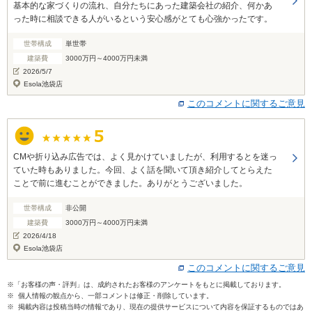
基本的な家づくりの流れ、自分たちにあった建築会社の紹介、何かあ
った時に相談できる人がいるという安心感がとても心強かったです。
世帯構成
単世帯
建築費
3000万円～4000万円未満
2026/5/7
Esola池袋店
このコメントに関するご意見
CMや折り込み広告では、よく見かけていましたが、利用するとを迷っ
ていた時もありました。今回、よく話を聞いて頂き紹介してとらえた
ことで前に進むことができました。ありがとうございました。
世帯構成
非公開
建築費
3000万円～4000万円未満
2026/4/18
Esola池袋店
このコメントに関するご意見
※「お客様の声・評判」は、成約されたお客様のアンケートをもとに掲載しております。
※ 個人情報の観点から、一部コメントは修正・削除しています。
※ 掲載内容は投稿当時の情報であり、現在の提供サービスについて内容を保証するものではあ