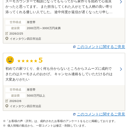
スーモカウンターで相談になってもらってから家作りを始めて心底良
かったと思ってます。 また担当してくれた人がとても人柄の良い寄り
添ってくれる優しい人でした。 途中何度か返信が遅くなったり申し訳
無かったです。 スーモカウンター、担当者さんのおかげで何とか自分
世帯構成
単世帯
達が納得するハウスメーカーに出会えた思ってます。 まだやっとスタ
ートラインに立てたばかりですが家作りの方頑張って行こうと思いま
建築費
2000万円～3000万円未満
す。 ありがとうございました。、
2026/2/25
イオンタウン四日市泊店
このコメントに関するご意見
初めての家づくり、全く何も分からないところからスムーズに成約で
きたのはスーモさんのおかげ。 キャンセル連絡をしていただけるのは
大変ありがたい
世帯構成
単世帯
建築費
5000万円以上
2026/2/6
イオンタウン四日市泊店
このコメントに関するご意見
※「お客様の声・評判」は、成約されたお客様のアンケートをもとに掲載しております。
※ 個人情報の観点から、一部コメントは修正・削除しています。