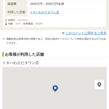
建築費
2000万円～3000万円未満
利用した店舗
トキハわさだタウン店
投稿日
：
2025/4/2
年齢
：30代
世帯構成
：単世帯
このコメントに関するご意見
※ 掲載内容は投稿当時の情報であり、現在の提供サービスについて内容を保証するものではあ
りません。
お客様が利用した店舗
トキハわさだタウン店