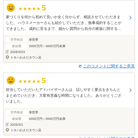
家づくりを何から初めて良いか全く分からず、相談させていただきま
した。 ハウスメーカーさんも紹介していただき、無事成約することが
できました。 成約に至るまで、細かい質問から自分の家族に関する相
談などをさせていただき、 しっかりアドバイス&プラスなお声がけを
世帯構成
単世帯
いただきました。自分が考えてやってきた事は 無駄ではなかったんだ
なと、そう思わせてくれるコメントで本当に嬉しかったです。 スーモ
建築費
2000万円～3000万円未満
に相談して良かったと思いました。
2026/3/23
トキハわさだタウン店
このコメントに関するご意見
担当していただいたアドバイザーさんは、話しやすく要点をきちんと
まとめていただき、大変有意義な時間になりました。 ありがとうござ
いました。
世帯構成
単世帯
建築費
4000万円～5000万円未満
2026/3/1
トキハわさだタウン店