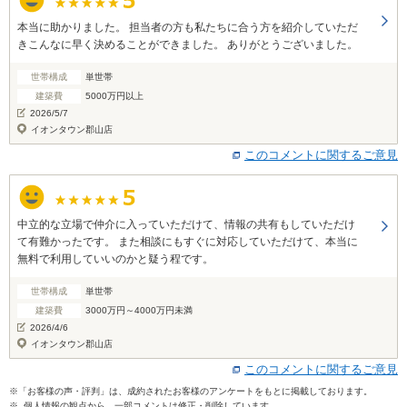
本当に助かりました。 担当者の方も私たちに合う方を紹介していただ
きこんなに早く決めることができました。 ありがとうございました。
世帯構成
単世帯
建築費
5000万円以上
2026/5/7
イオンタウン郡山店
このコメントに関するご意見
中立的な立場で仲介に入っていただけて、情報の共有もしていただけ
て有難かったです。 また相談にもすぐに対応していただけて、本当に
無料で利用していいのかと疑う程です。
世帯構成
単世帯
建築費
3000万円～4000万円未満
2026/4/6
イオンタウン郡山店
このコメントに関するご意見
※「お客様の声・評判」は、成約されたお客様のアンケートをもとに掲載しております。
※ 個人情報の観点から、一部コメントは修正・削除しています。