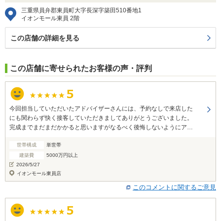
三重県員弁郡東員町大字長深字築田510番地1
イオンモール東員 2階
この店舗の詳細を見る
この店舗に寄せられたお客様の声・評判
今回担当していただいたアドバイザーさんには、予約なしで来店した
にも関わらず快く接客していただきましてありがとうございました。
完成までまだまだかかると思いますがなるべく後悔しないようにアド
バイスをもらいながら最高の家を建てたいと思います。
世帯構成
単世帯
建築費
5000万円以上
2026/5/27
イオンモール東員店
このコメントに関するご意見