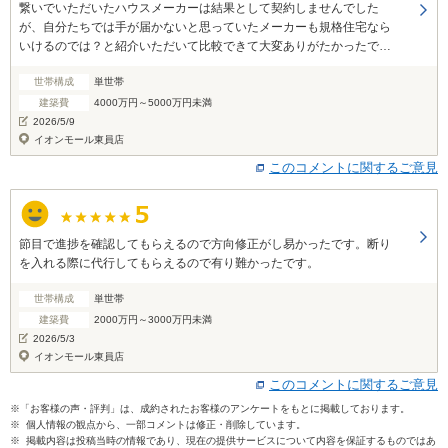
繋いでいただいたハウスメーカーは結果として契約しませんでした
が、自分たちでは手が届かないと思っていたメーカーも規格住宅なら
いけるのでは？と紹介いただいて比較できて大変ありがたかったで
す。 ありがとうございました。
世帯構成
単世帯
建築費
4000万円～5000万円未満
2026/5/9
イオンモール東員店
このコメントに関するご意見
節目で進捗を確認してもらえるので方向修正がし易かったです。断り
を入れる際に代行してもらえるので有り難かったです。
世帯構成
単世帯
建築費
2000万円～3000万円未満
2026/5/3
イオンモール東員店
このコメントに関するご意見
※「お客様の声・評判」は、成約されたお客様のアンケートをもとに掲載しております。
※ 個人情報の観点から、一部コメントは修正・削除しています。
※ 掲載内容は投稿当時の情報であり、現在の提供サービスについて内容を保証するものではあ