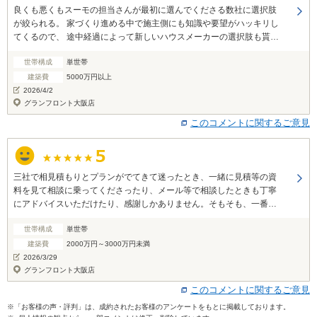
良くも悪くもスーモの担当さんが最初に選んでくださる数社に選択肢
が絞られる。 家づくり進める中で施主側にも知識や要望がハッキリし
てくるので、 途中経過によって新しいハウスメーカーの選択肢も貰え
たり、施主側がちょっと気になるハウスメーカー繋いでもらえたりす
世帯構成
単世帯
るサービスがあるとより良かった
建築費
5000万円以上
2026/4/2
グランフロント大阪店
このコメントに関するご意見
三社で相見積もりとプランがでてきて迷ったとき、一緒に見積等の資
料を見て相談に乗ってくださったり、メール等で相談したときも丁寧
にアドバイスいただけたり、感謝しかありません。そもそも、一番初
めに何もわからないところから注文住宅や住宅ローンについて教えて
世帯構成
単世帯
くださったことも感謝しています。
建築費
2000万円～3000万円未満
2026/3/29
グランフロント大阪店
このコメントに関するご意見
※「お客様の声・評判」は、成約されたお客様のアンケートをもとに掲載しております。