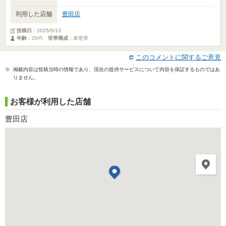
利用した店舗
豊田店
投稿日
：
2025/5/13
年齢
：20代
世帯構成
：単世帯
このコメントに関するご意見
※ 掲載内容は投稿当時の情報であり、現在の提供サービスについて内容を保証するものではあ
りません。
お客様が利用した店舗
豊田店