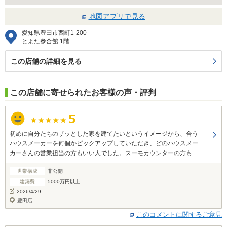
地図アプリで見る
愛知県豊田市西町1-200
とよた参合館 1階
この店舗の詳細を見る
この店舗に寄せられたお客様の声・評判
初めに自分たちのザッとした家を建てたいというイメージから、合う
ハウスメーカーを何個かピックアップしていただき、どのハウスメー
カーさんの営業担当の方もいい人でした。スーモカウンターの方も親
身になって相談に乗って下さり、一生の買い物と迷うところも一緒に
世帯構成
非公開
悩んでくださり、本当に有難かったです。的確なアドバイスもありが
とうございました。成約は違うハウスメーカーになりましたが、とて
建築費
5000万円以上
も使ってよかったと思っています。
2026/4/29
豊田店
このコメントに関するご意見