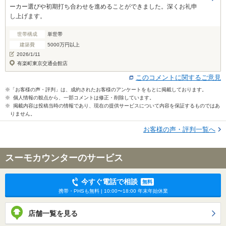
ーカー選びや初期打ち合わせを進めることができました。深くお礼申
し上げます。
世帯構成
単世帯
建築費
5000万円以上
2026/1/11
有楽町東京交通会館店
このコメントに関するご意見
※「お客様の声・評判」は、成約されたお客様のアンケートをもとに掲載しております。
※ 個人情報の観点から、一部コメントは修正・削除しています。
※ 掲載内容は投稿当時の情報であり、現在の提供サービスについて内容を保証するものではあ
りません。
お客様の声・評判一覧へ
スーモカウンターのサービス
今すぐ電話で相談
無料
携帯・PHSも無料 | 10:00〜18:00 年末年始休業
店舗一覧を見る