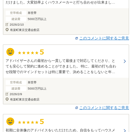
だけました。大変効率よくハウスメーカーと打ち合わせが出来まし
た。
世帯構成
単世帯
建築費
5000万円以上
2026/2/10
有楽町東京交通会館店
このコメントに関するご意見
アドバイザーさんの最初から一貫して最後まで対応してくださり、と
ても安心して契約に進めることができました。 特に、最初の打ち合わ
せ段階でのマインドセットは特に重要で、決めることをしないと年単
位で家探しになるところでした。 細やかな心配り・配慮に大変感謝し
世帯構成
単世帯
ています。 また、他の方もアドバイザーさん不在時に対応してくださ
り本当に助かりました。
建築費
5000万円以上
2026/2/9
有楽町東京交通会館店
このコメントに関するご意見
初期に全体像のアドバイスをいただけたため、自信をもってハウスメ