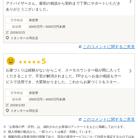
アドバイザーさん、最初の相談から契約まで丁寧にサポートいただき
ありがとうございました。
世帯構成
単世帯
建築費
4000万円～5000万円未満
2026/2/15
イオンモール羽生店
このコメントに関するご意見
お家づくりは経験がないからこそ、スーモカウンター様が間に入って
くださることで、不安が解消されました。FPさんへお金の相談もサー
ビスで活用でき、大変助かりました。これからお家づくりをスタート
される方には、絶対的に推奨したいと思いました。
世帯構成
単世帯
建築費
3000万円～4000万円未満
2026/1/20
イオンモール羽生店
このコメントに関するご意見
※「お客様の声・評判」は、成約されたお客様のアンケートをもとに掲載しております。
※ 個人情報の観点から、一部コメントは修正・削除しています。
※ 掲載内容は投稿当時の情報であり、現在の提供サービスについて内容を保証するものではあ